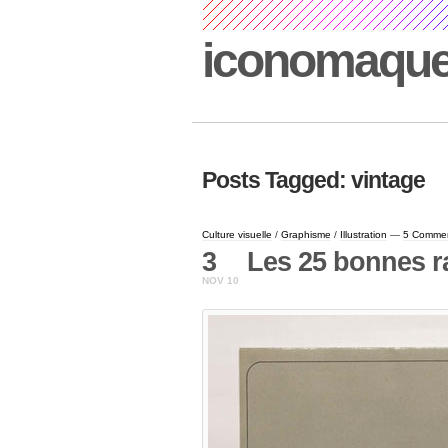
iconomaqu
Posts Tagged: vintage
Culture visuelle
/
Graphisme
/
Illustration
—
5 Comme
3
Les 25 bonnes ra
NOV 10