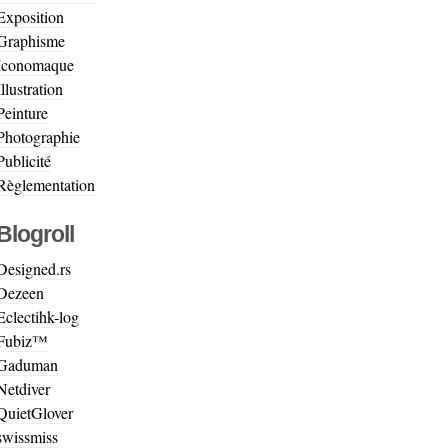
Exposition
Graphisme
Iconomaque
Illustration
Peinture
Photographie
Publicité
Règlementation
Blogroll
Designed.rs
Dezeen
Eclectihk-log
Fubiz™
Gaduman
Netdiver
QuietGlover
swissmiss