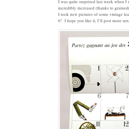
I was quite surprised last week when I
incredibly increased (thanks to grained
I took new pictures of some vintage lea
6″. I hope you like it, I’ll post more n