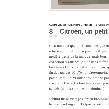
Culture visuelle
/
Graphisme
/
Publicité
—
9 Comment
8
Citroën, un peti
AVR 10
Cela fait déjà quelques semaines que la
rétro (ce qui est un peu paradoxal quan
modèle passé de la marque, mais bon…)
collection d’affiches (polonaises et fran
brochures Citroën qu’il a créés ou auxqu
fin des années 60. J’en ai photographié
parcourant, j’ai vraiment été étonné par
comparant avec les brochures ennuyeuse
actuels (toutes marques confondues).
I found these vintage Citroën brochure
he was working at « Delpire », one of t