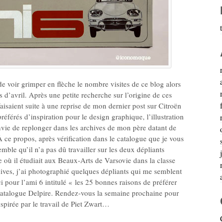
 de voir grimper en flèche le nombre visites de ce blog alors
s d’avril. Après une petite recherche sur l’origine de ces
s faisaient suite à une reprise de mon dernier post sur Citroën
éférés d’inspiration pour le design graphique, l’illustration
nvie de replonger dans les archives de mon père datant de
 À ce propos, après vérification dans le catalogue que je vous
semble qu’il n’a pas dû travailler sur les deux dépliants
e où il étudiait aux Beaux-Arts de Varsovie dans la classe
ves, j’ai photographié quelques dépliants qui me semblent
i pour l’ami 6 intitulé « les 25 bonnes raisons de préférer
e catalogue Delpire. Rendez-vous la semaine prochaine pour
spirée par le travail de Piet Zwart…