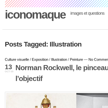
iconomaque
images et questions
Posts Tagged: Illustration
Culture visuelle
/
Exposition
/
Illustration
/
Peinture
—
No Commen
13
Norman Rockwell, le pinceau
OCT 09
l’objectif